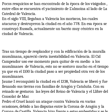
Pocos resquicios se han encontrado de la época de los visigodos , 
entre ellos se encuentra el yacimiento de L’almoina al lado de La 
Catedral de Valencia.
En el siglo VIII, llegaban a Valencia los moriscos, los cuales 
atacaron y destruyeron la ciudad en el año 778. En esa época se 
construyó Russafa, actualmente un barrio muy céntrico en la 
ciudad de Valencia.
Tras un tiempo de resplandor y con la edificación de la muralla 
musulmana, apareció cierta inestabilidad en Valencia. El Cid 
Campeador uso ese momento para quitar de en medio  a los 
musulmanes  de Valencia, esto no se sostuvo mucho en el tiempo 
ya que en el 1100 la ciudad paso a ser propiedad otra vez de los 
musulmanes.
Jaume I reconquistó la ciudad en el 1238, Valencia se liberó y fue 
llenando sus tierras con familias de Aragón y Cataluña. Con su 
reinado se gestaron  las leyes del Reino de Valencia y el Llibre del 
Consolat de Mar.
Pedro el Cruel lanzó un ataque contra Valencia en varias 
ocasiones, debido a las disputas entre la Corona de Aragón y la 
Corona de Castilla. Valencia hizo frente a estas embestidas y se le 