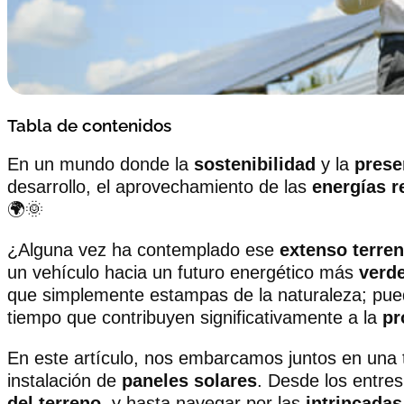
Tabla de contenidos
En un mundo donde la
sostenibilidad
y la
prese
desarrollo, el aprovechamiento de las
energías r
🌍🌞
¿Alguna vez ha contemplado ese
extenso terre
un vehículo hacia un futuro energético más
verd
que simplemente estampas de la naturaleza; pue
tiempo que contribuyen significativamente a la
pr
En este artículo, nos embarcamos juntos en una 
instalación de
paneles solares
. Desde los entres
del terreno
, y hasta navegar por las
intrincadas