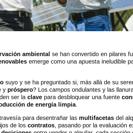
rvación ambiental
se han convertido en pilares f
enovables
emerge como una apuesta ineludible para
no
suyo y se ha preguntado si, más allá de su seren
e
y
próspero
? Los campos ondulantes y las llanur
den ser la
clave
para desbloquear una fuente
con
oducción de energía limpia
.
travesía para desentrañar las
multifacetas
del alq
ijos de los
contratos
, pasando por la evaluación e
 decisiones
entre vender o alquilar, cada sección 