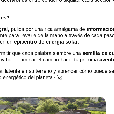
res?
gral
, pulida por una rica amalgama de
información
nte para llevarle de la mano a través de cada pas
 en un
epicentro de energía solar
.
ermitir que cada palabra siembre una
semilla de c
y bien, iluminar el camino hacia tu próxima
avent
al latente en su terreno y aprender cómo puede se
ro energético del planeta? 🚀
️