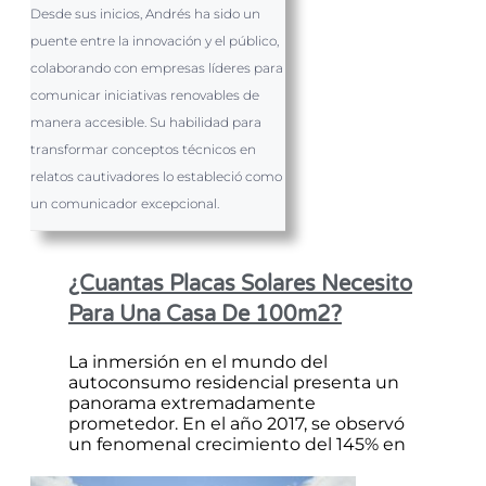
Desde sus inicios, Andrés ha sido un
puente entre la innovación y el público,
colaborando con empresas líderes para
comunicar iniciativas renovables de
manera accesible. Su habilidad para
transformar conceptos técnicos en
relatos cautivadores lo estableció como
un comunicador excepcional.
¿cuantas Placas Solares Necesito
Para Una Casa De 100m2?
La inmersión en el mundo del
autoconsumo residencial presenta un
panorama extremadamente
prometedor. En el año 2017, se observó
un fenomenal crecimiento del 145% en