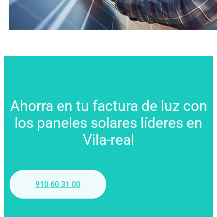
Ahorra en tu factura de luz con
los paneles solares líderes en
Vila-real
910 60 31 00