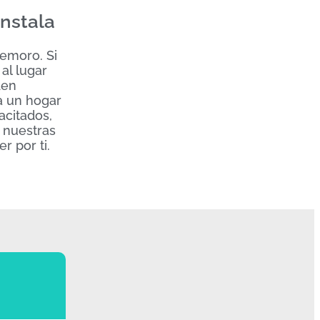
instala
demoro. Si
al lugar
en
 a un hogar
acitados,
 nuestras
r por ti.