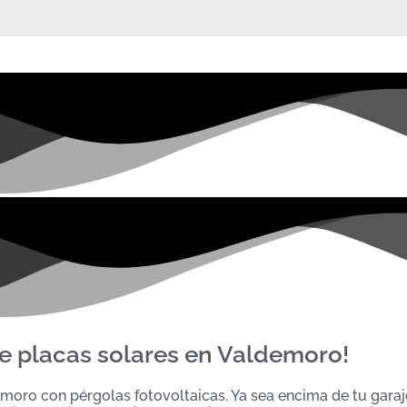
de placas solares en Valdemoro!
moro con pérgolas fotovoltaicas. Ya sea encima de tu garaje