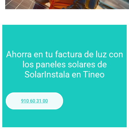
Ahorra en tu factura de luz con
los paneles solares de
SolarInstala en Tineo
910 60 31 00