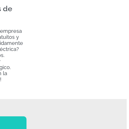
s de
o empresa
tuitos y
ápidamente
éctrica?
s.
y
gico.
 la
!