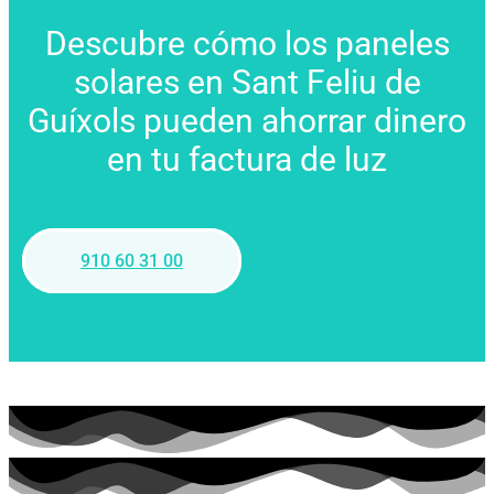
Descubre cómo los paneles
solares en Sant Feliu de
Guíxols pueden ahorrar dinero
en tu factura de luz
910 60 31 00