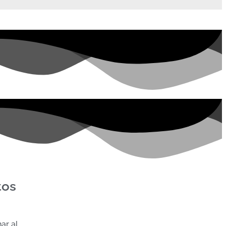
tos
ar al