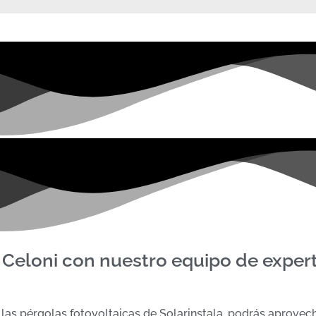
t Celoni con nuestro equipo de exper
 las pérgolas fotovoltaicas de Solarinstala, podrás aprovech