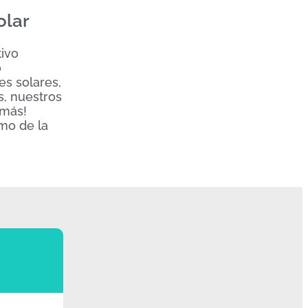
olar
tivo
o
es solares,
s, nuestros
 más!
smo de la