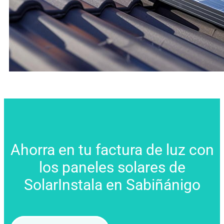
Ahorra en tu factura de luz con
los paneles solares de
SolarInstala en Sabiñánigo