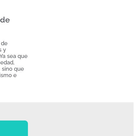
 de
 de
s y
 Ya sea que
iedad,
, sino que
mismo e