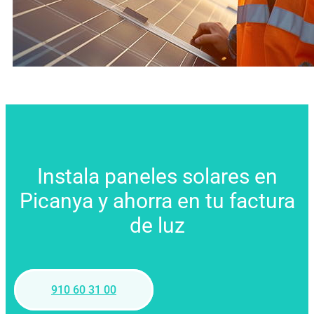
Instala paneles solares en
Picanya y ahorra en tu factura
de luz
910 60 31 00