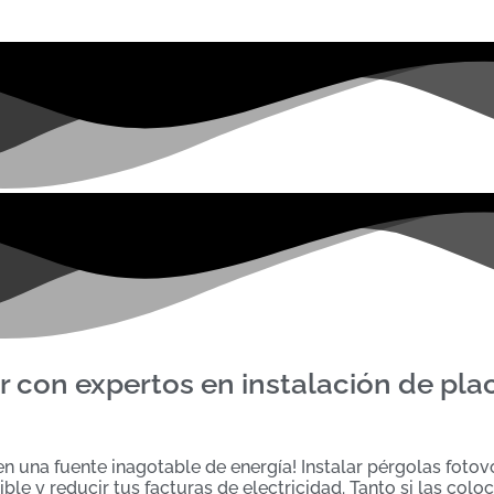
ar con expertos en instalación de pla
en una fuente inagotable de energía! Instalar pérgolas fotov
ible y reducir tus facturas de electricidad. Tanto si las col