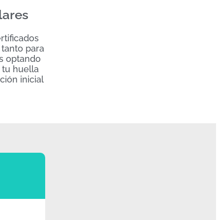
lares
rtificados
 tanto para
ás optando
 tu huella
ión inicial