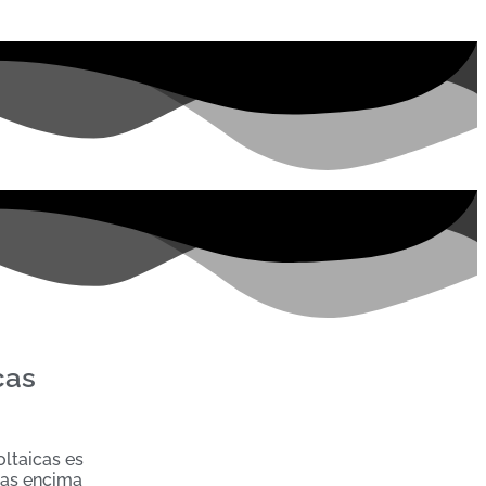
cas
oltaicas es
ocas encima