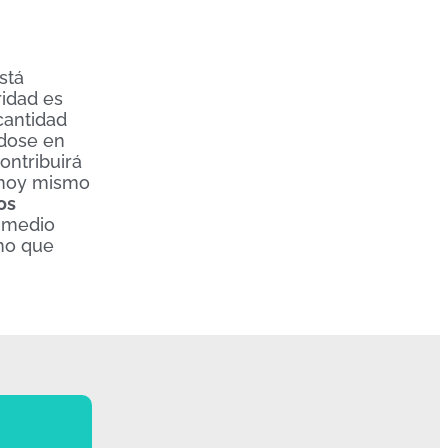
stá
ridad es
cantidad
ndose en
ontribuirá
 hoy mismo
os
 medio
ino que