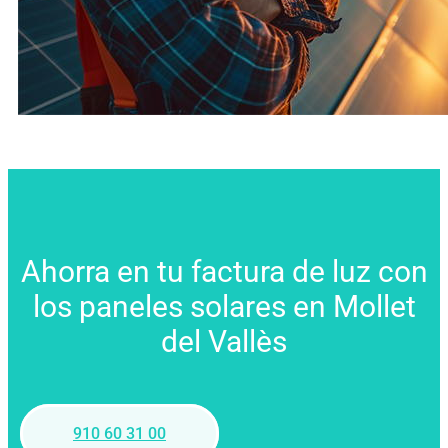
Ahorra en tu factura de luz con
los paneles solares en Mollet
del Vallès
910 60 31 00