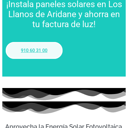
¡Instala paneles solares en Los
Llanos de Aridane y ahorra en
tu factura de luz!
910 60 31 00
Aprovecha la Energía Solar Fotovoltaica