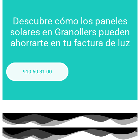
Descubre cómo los paneles
solares en Granollers pueden
ahorrarte en tu factura de luz
910 60 31 00