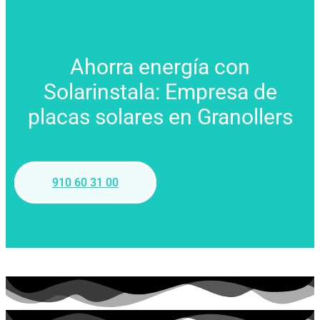
Ahorra energía con
Solarinstala: Empresa de
placas solares en Granollers
910 60 31 00