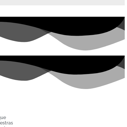
que
uestras