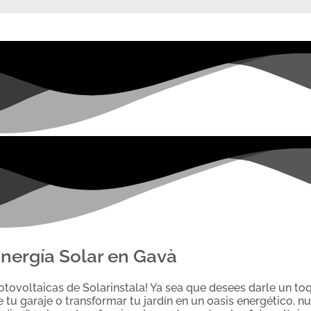
nergía Solar en Gavà
otovoltaicas de Solarinstala! Ya sea que desees darle un to
tu garaje o transformar tu jardín en un oasis energético, n