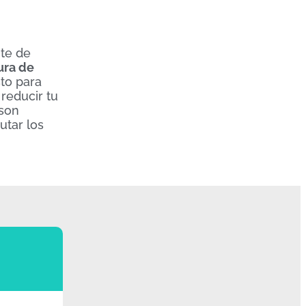
nte de
ura de
sto para
reducir tu
 son
utar los