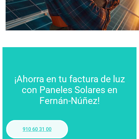
¡Ahorra en tu factura de luz
con Paneles Solares en
Fernán-Núñez!
910 60 31 00