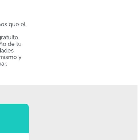
mos que el
ratuito.
ño de tu
dades
 mismo y
ar.