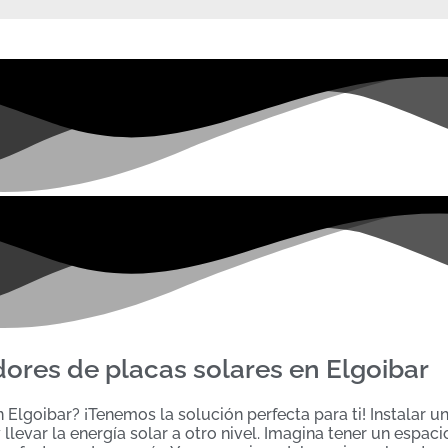
dores de placas solares en Elgoibar
Elgoibar? ¡Tenemos la solución perfecta para ti! Instalar u
llevar la energía solar a otro nivel. Imagina tener un espaci