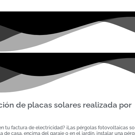
ción de placas solares realizada por
n tu factura de electricidad? ¡Las pérgolas fotovoltaicas so
a de casa, encima del garaje o en el jardín, instalar una pér