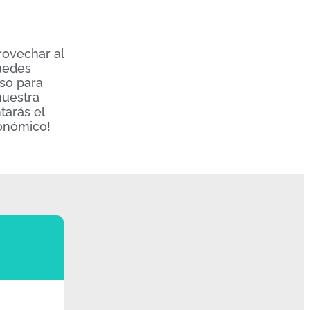
rovechar al
puedes
so para
nuestra
tarás el
conómico!