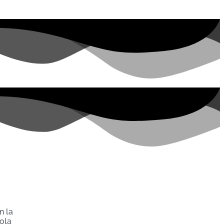
n la
gola