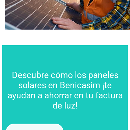
Descubre cómo los paneles
solares en Benicasim ¡te
ayudan a ahorrar en tu factura
de luz!