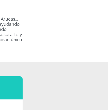
Arucas,,.
s ayudando
endo
sesorarte y
nidad única