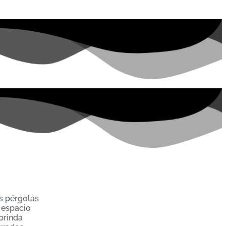
as pérgolas
l espacio
 brinda