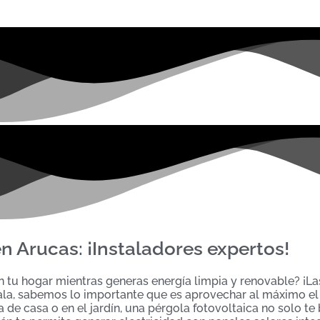
n Arucas: ¡Instaladores expertos!
en tu hogar mientras generas energía limpia y renovable? ¡L
nstala, sabemos lo importante que es aprovechar al máximo e
a de casa o en el jardín, una pérgola fotovoltaica no solo te