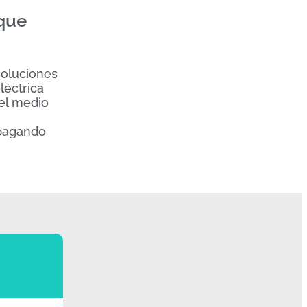
 que
soluciones
léctrica
el medio
 pagando