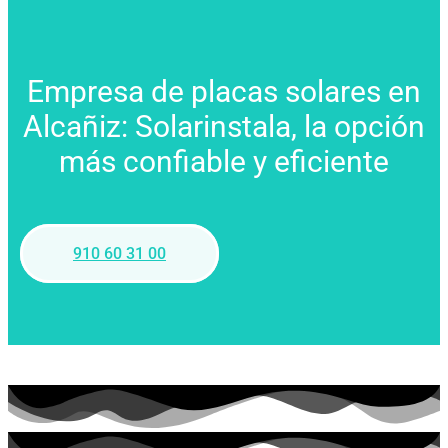
Empresa de placas solares en
Alcañiz: Solarinstala, la opción
más confiable y eficiente
910 60 31 00