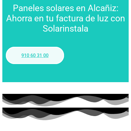
Paneles solares en Alcañiz:
Ahorra en tu factura de luz con
Solarinstala
910 60 31 00