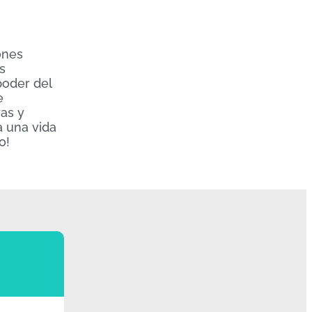
ones
s
poder del
e
ras y
a una vida
o!